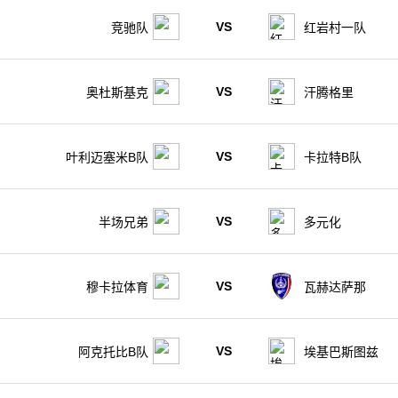
VS
竞驰队
红岩村一队
VS
奥杜斯基克
汗腾格里
VS
叶利迈塞米B队
卡拉特B队
VS
半场兄弟
多元化
VS
穆卡拉体育
瓦赫达萨那
VS
阿克托比B队
埃基巴斯图兹