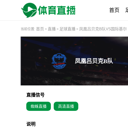
首页
首页
直播
足球直播
凤凰吕贝克B队VS国际基尔
当前位置:
>
>
>
凤凰吕贝克B队
直播信号
蜘蛛直播
高清直播
说明