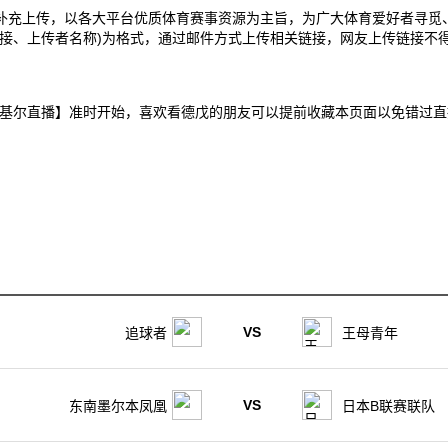
补充上传，以各大平台优质体育赛事资源为主旨，为广大体育爱好者寻觅
接、上传者名称)为格式，通过邮件方式上传相关链接，网友上传链接不得
克B队VS国际基尔直播】准时开始，喜欢看德戊的朋友可以提前收藏本页面以免
VS
追球者
王母青年
VS
东南墨尔本凤凰
日本B联赛联队