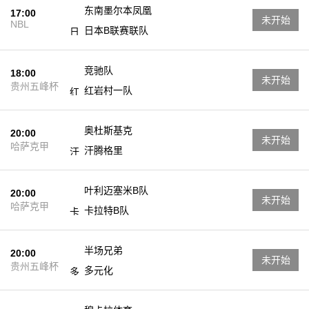
东南墨尔本凤凰
17:00
未开始
NBL
日本B联赛联队
竞驰队
18:00
未开始
贵州五峰杯
红岩村一队
奥杜斯基克
20:00
未开始
哈萨克甲
汗腾格里
叶利迈塞米B队
20:00
未开始
哈萨克甲
卡拉特B队
半场兄弟
20:00
未开始
贵州五峰杯
多元化