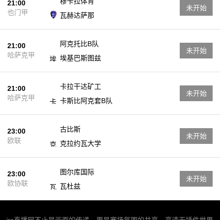
穆卡拉体育
21:00
未开始
也门甲
瓦赫达萨那
阿克托比B队
21:00
未开始
哈萨克甲
埃基巴斯图兹
卡拉干达矿工
21:00
未开始
哈萨克甲
卡斯比阿克套B队
古比斯
23:00
未开始
欧联
克拉约瓦大学
图尔库国际
23:00
未开始
欧协联
瓦杜兹