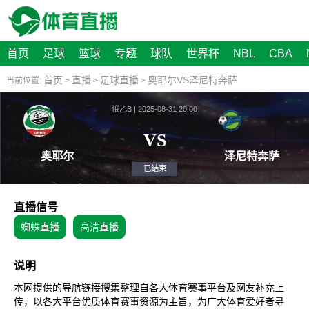
首页
足球
篮球
专题
球队
世界杯
NBL
CBA
首页
直播
足球直播
奥耶尔VS泽尼特奔萨
当前位置:
>
>
>
俄乙B | 2025-08-31 20:00
VS
奥耶尔
泽尼
已结束
直播信号
蜘蛛直播
高清直播
说明
本网提供的导航链接搜集整理自各大体育赛事平台及网友补充上
传，以各大平台优质体育赛事资源为主旨，为广大体育爱好者寻