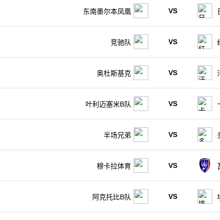
VS
东南墨尔本凤凰
VS
竞驰队
VS
奥杜斯基克
VS
叶利迈塞米B队
VS
半场兄弟
VS
穆卡拉体育
VS
阿克托比B队