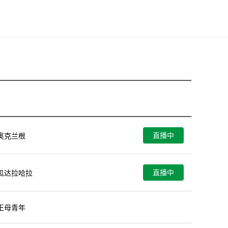
直播中
奥克兰根
直播中
瓜达拉哈拉
未开始
王母青年