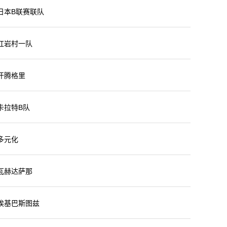
未开始
日本B联赛联队
未开始
红岩村一队
未开始
汗腾格里
未开始
卡拉特B队
未开始
多元化
未开始
瓦赫达萨那
未开始
埃基巴斯图兹