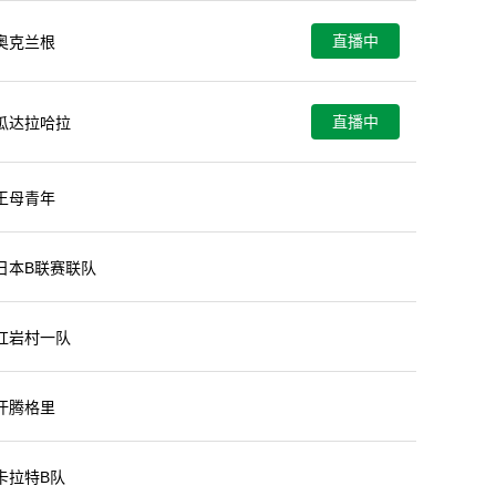
直播中
奥克兰根
直播中
瓜达拉哈拉
未开始
王母青年
未开始
日本B联赛联队
未开始
红岩村一队
未开始
汗腾格里
未开始
卡拉特B队