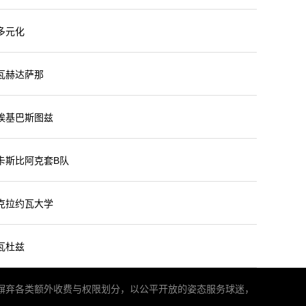
未开始
多元化
未开始
瓦赫达萨那
未开始
埃基巴斯图兹
未开始
卡斯比阿克套B队
未开始
克拉约瓦大学
未开始
瓦杜兹
们摒弃各类额外收费与权限划分，以公平开放的姿态服务球迷，